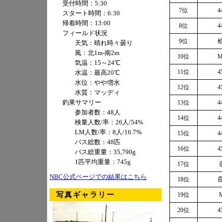
受付時間：5:30
7位
4
スタート時間：6:30
帰着時間：13:00
8位
4
フィールド状況
9位
桧
天気：晴れ時々曇り
風：北1m-南2m
10位
M
気温：15～24℃
11位
4
水温：最高20℃
水位：やや増水
12位
4
水質：マッディ
釣果サマリー
13位
4
参加者数：48人
14位
4
検量人数/率：26人/54%
LM人数/率：8人/16.7%
15位
4
バス総数：48匹
16位
4
バス総重量：35,790g
1匹平均重量：745g
17位
NBC公式ページでの結果はこちら
18位
霞
写真ギャラリー
19位
20位
4