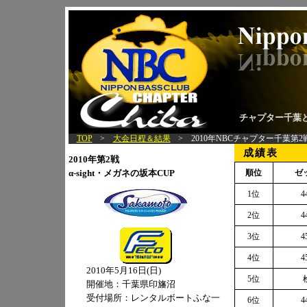
チャプター千葉
TOP
>
大会日程＆結果
>
2010年NBCチャプター千葉第2戦
成績表
2010年第2戦
α-sight・メガネの坂本CUP
順位
ゼ
1位
4
2位
4
3位
4
4位
4
2010年5月16日(日)
5位
開催地：千葉県印旛沼
受付場所：レンタルボートふな一
6位
4