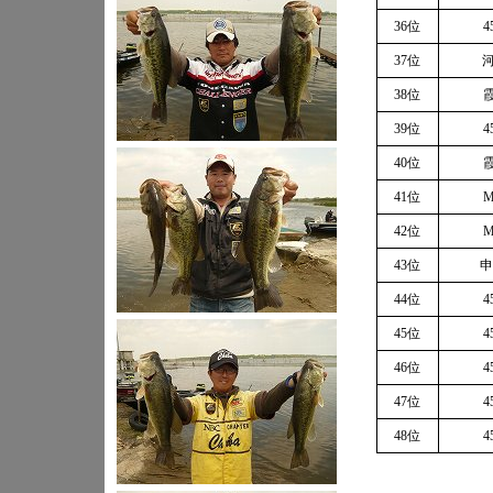
36位
4
37位
河
38位
霞
39位
4
40位
霞
41位
M
42位
M
43位
申
44位
4
45位
4
46位
4
47位
4
48位
4