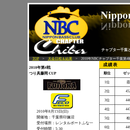
チャプター千葉
TOP
>
大会日程＆結果
>
2010年NBCチャプター千葉第4
成績表
2010年第4戦
つり具藤岡 CUP
順位
ゼッ
1位
霞
2位
45
3位
44
4位
44
2010年8月15日(日)
開催地：千葉県印旛沼
5位
桧
受付場所：レンタルボートふな一
6位
44
受付時間：5:30