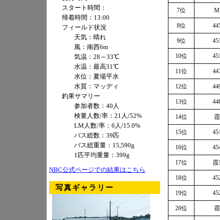
スタート時間：
7位
M
帰着時間：13:00
8位
44
フィールド状況
天気：晴れ
9位
45
風：南西6m
10位
45
気温：28～33℃
水温：最高31℃
11位
44
水位：夏場平水
水質：マッディ
12位
44
釣果サマリー
13位
44
参加者数：40人
検量人数/率：21人/52%
14位
霞
LM人数/率：6人/15.0%
15位
45
バス総数：39匹
バス総重量：15,590g
16位
45
1匹平均重量：399g
17位
霞1
NBC公式ページでの結果はこちら
18位
45
写真ギャラリー
19位
45
20位
霞