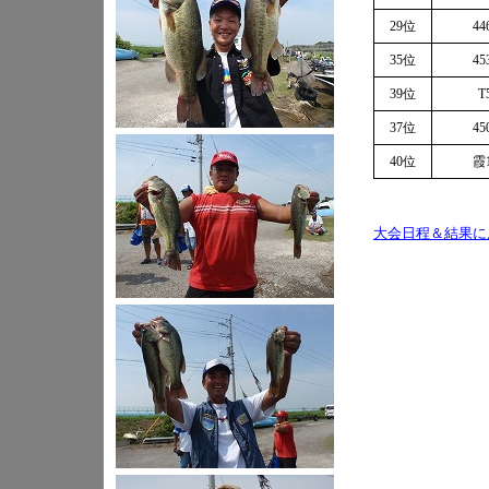
29位
44
35位
45
39位
T
37位
45
40位
霞1
大会日程＆結果に